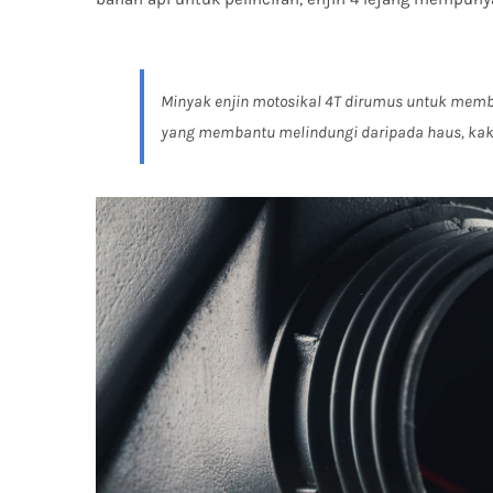
Minyak enjin motosikal 4T dirumus untuk mem
yang membantu melindungi daripada haus, kaki