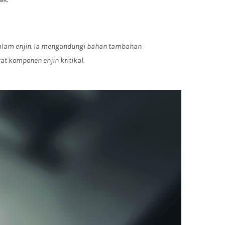
alam enjin. Ia mengandungi bahan tambahan
 komponen enjin kritikal.