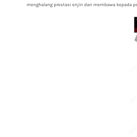
menghalang prestasi enjin dan membawa kepada p