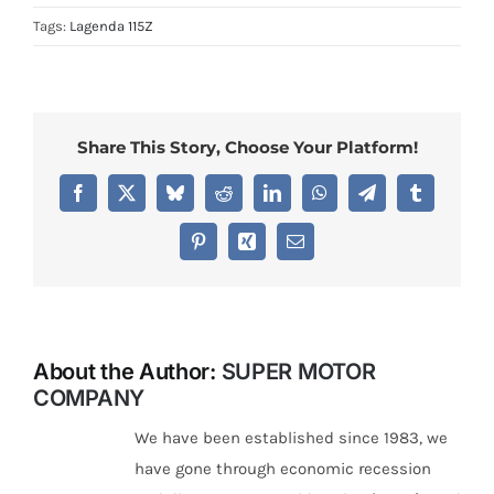
Tags:
Lagenda 115Z
Share This Story, Choose Your Platform!
Facebook
X
Bluesky
Reddit
LinkedIn
WhatsApp
Telegram
Tumblr
Pinterest
Xing
Email
About the Author:
SUPER MOTOR
COMPANY
We have been established since 1983, we
have gone through economic recession