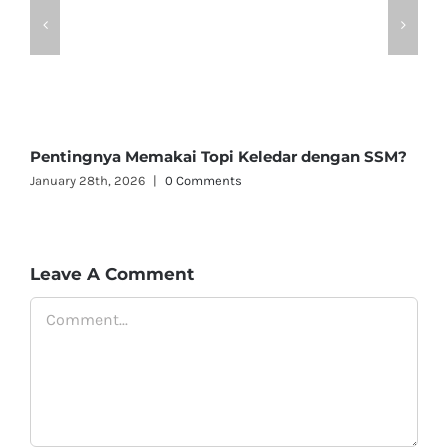
Pentingnya Memakai Topi Keledar dengan SSM?
L
January 28th, 2026
|
0 Comments
N
Leave A Comment
Comment