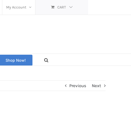
My Account
CART
Shop Now!
Previous
Next