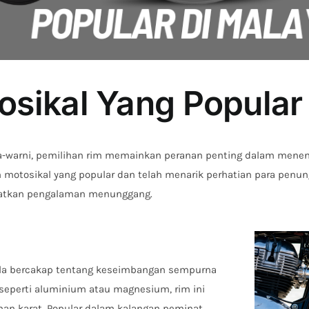
osikal Yang Popular
-warni, pemilihan rim memainkan peranan penting dalam menent
m motosikal yang popular dan telah menarik perhatian para penun
katkan pengalaman menunggang.
ila bercakap tentang keseimbangan sempurna
 seperti aluminium atau magnesium, rim ini
an karat. Popular dalam kalangan peminat