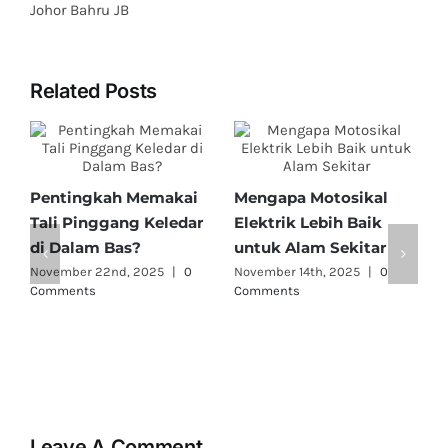
Johor Bahru JB
Related Posts
CARA MENJAGA
Pentingnya Memakai
L
MOTOSIKAL ELEKTRIK
Topi Keledar dengan
M
DENGAN CEKAP
SSM?
T
November 1st, 2025
|
0
January 28th, 2026
|
0
N
Comments
Comments
C
Leave A Comment