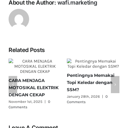
About the Author:
wafi.marketing
Related Posts
Pentingnya Memakai
CARA MENJAGA
Topi Keledar dengan
MOTOSIKAL ELEKTRIK
SSM?
DENGAN CEKAP
January 28th, 2026
|
0
November 1st, 2025
|
0
Comments
L
Comments
M
T
Leave A Comment
N