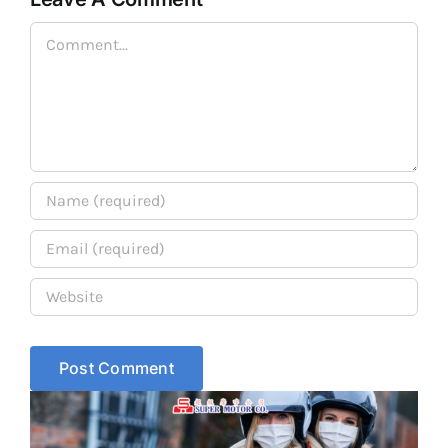
C
Comment